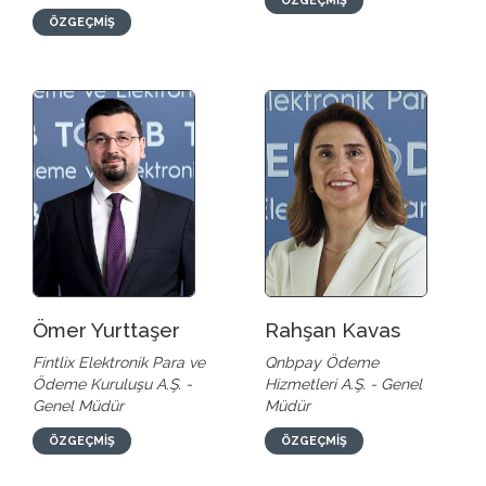
ÖZGEÇMİŞ
ÖZGEÇMİŞ
Ömer Yurttaşer
Rahşan Kavas
Fintlix Elektronik Para ve
Qnbpay Ödeme
Ödeme Kuruluşu A.Ş. -
Hizmetleri A.Ş. - Genel
Genel Müdür
Müdür
ÖZGEÇMİŞ
ÖZGEÇMİŞ