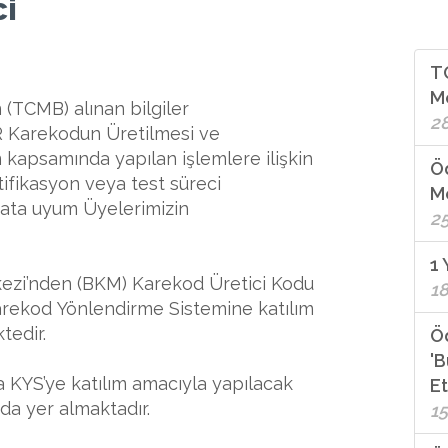
ci
TÖ
Me
(TCMB) alınan bilgiler
2
 Karekodun Üretilmesi ve
kapsamında yapılan işlemlere ilişkin
Öd
ifikasyon veya test süreci
M
ata uyum Üyelerimizin
2
1 
rkezi’nden (BKM) Karekod Üretici Kodu
1
 Karekod Yönlendirme Sistemine katılım
tedir.
Ö
'B
 KYS’ye katılım amacıyla yapılacak
Et
ıda yer almaktadır.
15