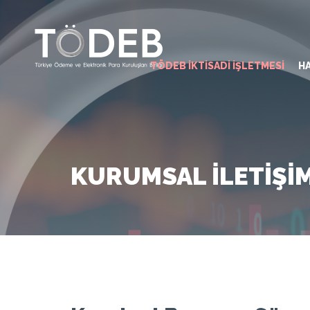
TÖDEB İKTİSADİ İŞLETMESİ
H
KURUMSAL İLETİŞİ