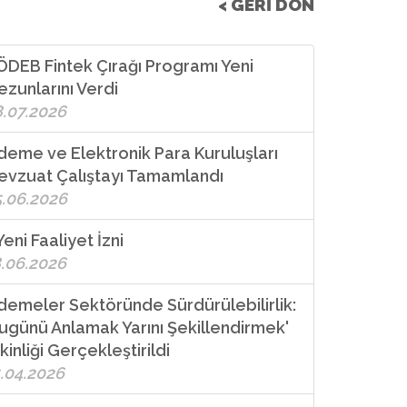
< GERİ DÖN
DEB Fintek Çırağı Programı Yeni
zunlarını Verdi
8.07.2026
eme ve Elektronik Para Kuruluşları
evzuat Çalıştayı Tamamlandı
5.06.2026
Yeni Faaliyet İzni
8.06.2026
demeler Sektöründe Sürdürülebilirlik:
ugünü Anlamak Yarını Şekillendirmek'
kinliği Gerçekleştirildi
.04.2026