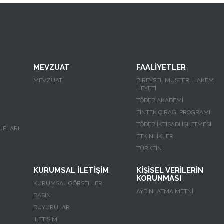
MEVZUAT
FAALİYETLER
MEVZUAT
BİREYSEL MÜŞTERİ HAKEM
HEYETİ
TÖDEB AKADEMİ
FİNTEK ÇIRAĞI PROGRAMI
TÖDEB İKTİSADİ İŞLETMESİ
UPLARI
ETKİNLİKLER
TÜRKFİN
KURUMSAL İLETİŞİM
KİŞİSEL VERİLERİN
KORUNMASI
KURUMSAL GÖRSELLER
AYDINLATMA METNİ
BASIN
DUYURULAR
İLETİŞİM