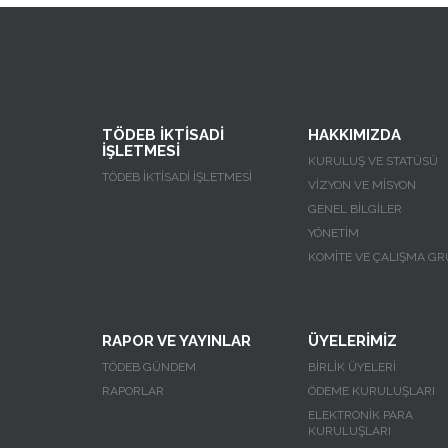
TÖDEB İKTİSADİ
HAKKIMIZDA
İŞLETMESİ
KURULUŞ VE STATÜSÜ
TÖDEB İKTİSADİ İŞLETMESİ
VİZYON VE MİSYON
GENEL BİLGİLER
YÖNETİM
KOMİTE VE ÇALIŞMA GR
RAPOR VE YAYINLAR
ÜYELERİMİZ
TÖDEB GÜNDEM
BİRLİK ÜYELERİ
RAPORLAR
ÖDEME KURULUŞLARI
ELEKTRONİK PARA
KURULUŞLARI