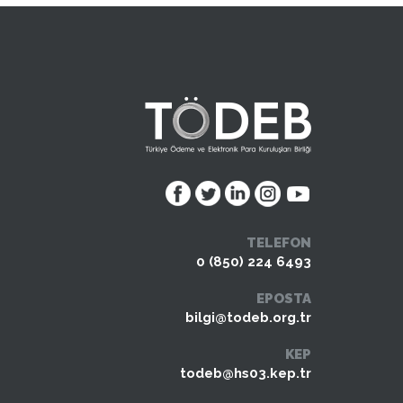
TELEFON
0 (850) 224 6493
EPOSTA
bilgi@todeb.org.tr
KEP
todeb@hs03.kep.tr