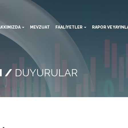
AKKIMIZDA
MEVZUAT
FAALİYETLER
RAPOR VE YAYIN
M /
DUYURULAR