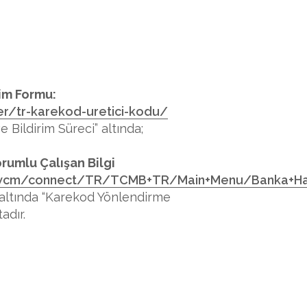
rim Formu:
er/tr-karekod-uretici-kodu/
ve Bildirim Süreci” altında;
rumlu Çalışan Bilgi
/wcm/connect/TR/TCMB+TR/Main+Menu/Banka+Ha
 altında “Karekod Yönlendirme
adır.