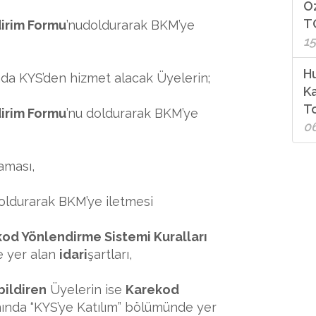
Ö
T
dirim Formu
’nudoldurarak BKM’ye
15
Hu
da KYS’den hizmet alacak Üyelerin;
K
To
dirim Formu
’nu doldurarak BKM’ye
0
laması,
doldurarak BKM’ye iletmesi
od Yönlendirme Sistemi Kuralları
e yer alan
idari
şartları,
bildiren
Üyelerin ise
Karekod
nda “KYS’ye Katılım” bölümünde yer