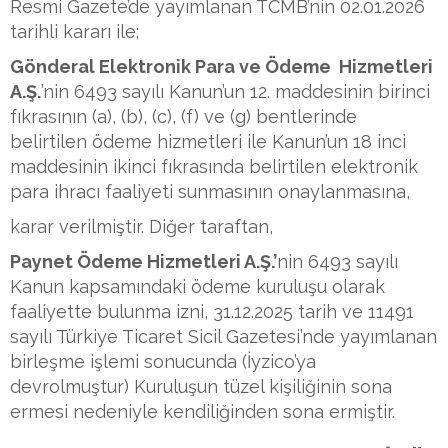
Resmi Gazete’de yayımlanan TCMB’nin 02.01.2026
tarihli kararı ile;
Gönderal Elektronik Para ve Ödeme Hizmetleri
A.Ş.
’nin 6493 sayılı Kanun’un 12. maddesinin birinci
fıkrasının (a), (b), (c), (f) ve (g) bentlerinde
belirtilen ödeme hizmetleri ile Kanun’un 18 inci
maddesinin ikinci fıkrasında belirtilen elektronik
para ihracı faaliyeti sunmasının onaylanmasına,
karar verilmiştir. Diğer taraftan,
Paynet Ödeme Hizmetleri A.Ş.’
nin 6493 sayılı
Kanun kapsamındaki ödeme kuruluşu olarak
faaliyette bulunma izni, 31.12.2025 tarih ve 11491
sayılı Türkiye Ticaret Sicil Gazetesi’nde yayımlanan
birleşme işlemi sonucunda (İyzico’ya
devrolmuştur) Kuruluşun tüzel kişiliğinin sona
ermesi nedeniyle kendiliğinden sona ermiştir.