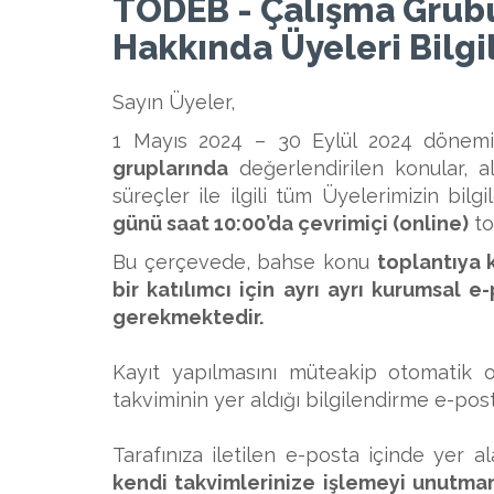
TÖDEB - Çalışma Grubu
Hakkında Üyeleri Bilgi
Sayın Üyeler,
1 Mayıs 2024 – 30 Eylül 2024 dönemine
gruplarında
değerlendirilen konular, a
süreçler ile ilgili tüm Üyelerimizin bil
günü saat 10:00’da çevrimiçi (online)
to
Bu çerçevede, bahse konu
toplantıya 
bir katılımcı için ayrı ayrı kurumsal e
gerekmektedir.
Kayıt yapılmasını müteakip otomatik ol
takviminin yer aldığı bilgilendirme e-posta
Tarafınıza iletilen e-posta içinde yer a
kendi takvimlerinize işlemeyi unutma