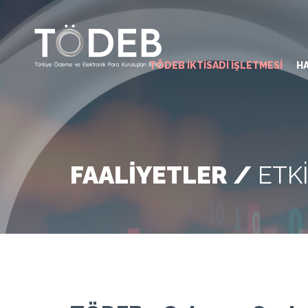
TÖDEB İKTİSADİ İŞLETMESİ
H
FAALİYETLER /
ETK