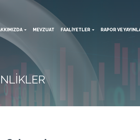
AKKIMIZDA
MEVZUAT
FAALİYETLER
RAPOR VE YAYIN
İNLİKLER